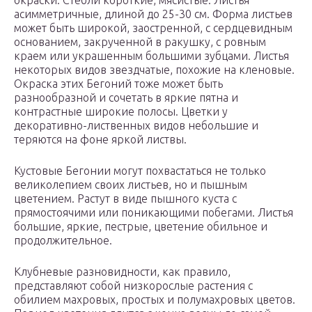
окраски. Стебли короткие, мясистые. Листья
асимметричные, длиной до 25-30 см. Форма листьев
может быть широкой, заостренной, с сердцевидным
основанием, закрученной в ракушку, с ровным
краем или украшенным большими зубцами. Листья
некоторых видов звездчатые, похожие на кленовые.
Окраска этих Бегоний тоже может быть
разнообразной и сочетать в яркие пятна и
контрастные широкие полосы. Цветки у
декоративно-лиственных видов небольшие и
теряются на фоне яркой листвы.
Кустовые Бегонии могут похвастаться не только
великолепием своих листьев, но и пышным
цветением. Растут в виде пышного куста с
прямостоячими или поникающими побегами. Листья
большие, яркие, пестрые, цветение обильное и
продолжительное.
Клубневые разновидности, как правило,
представляют собой низкорослые растения с
обилием махровых, простых и полумахровых цветов.