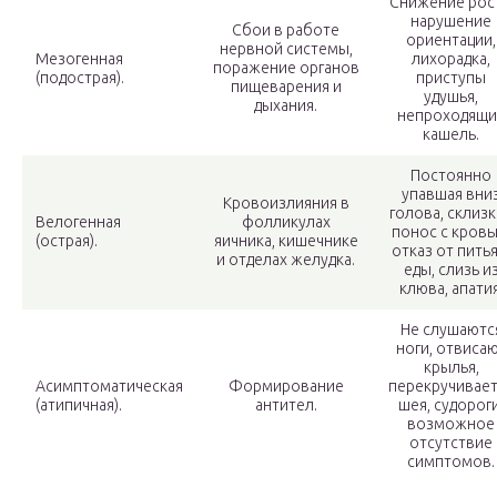
Снижение рост
нарушение
Сбои в работе
ориентации,
нервной системы,
Мезогенная
лихорадка,
поражение органов
(подострая).
приступы
пищеварения и
удушья,
дыхания.
непроходящи
кашель.
Постоянно
упавшая вни
Кровоизлияния в
голова, склиз
Велогенная
фолликулах
понос с кровь
(острая).
яичника, кишечнике
отказ от питья
и отделах желудка.
еды, слизь и
клюва, апатия
Не слушаютс
ноги, отвиса
крылья,
Асимптоматическая
Формирование
перекручивает
(атипичная).
антител.
шея, судороги
возможное
отсутствие
симптомов.