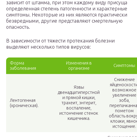
зависит от штамма, при этом каждому виду присуща
определенная степень патогенности и характерные
симптомы. Некоторые из них являются практически
безвредными, другие представляют смертельную
опасность.
В зависимости от тяжести протекания болезни
выделяют несколько типов вирусов:
Форма
Изменения в
Симптомы
заболевания
организме
Снижение
яйценоскости
Язвы
возможное
двенадцатиперстной
увеличение
и прямой кишки,
Лентогенная
зоба,
трахеит, энтерит,
(хроническая).
перепачканна
воспаление,
пометом
истончение стенок
область вокр
кишечника.
клоаки, явно
истощение.