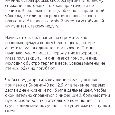
именно острая форма, способствуя значительному
снижению поголовья, так как практически не
лечится. Заболевают птенцы обычно в зараженной
яйцекладке или непосредственно после своего
рождения. У взрослых особей имеется устойчивый
иммунитет к такому недугу.
Начинается заболевание по стремительно
развивающемуся поносу белого цвета, потере
аппетита, малоподвижности и вялости. Птенцы
начинают часто пищать, перья у них взъерошены,
глаза полузакрыты, и они имеют понурый вид.
Молодняк быстро теряет в весе. Совсем маленькие
птенцы обычно погибают.
Чтобы предотвратить появление тифа у цыплят,
применяют Биовит-40 по 12,5 мг в течение первых
десяти дней жизни и по 15 мг в дальнейшем. Чтобы
окончательно справиться с инфекцией, больных птиц
нужно изолировать в отдельные помещения, а в
случае эпидемии их лучше всего уничтожить, а тушки
сжечь.