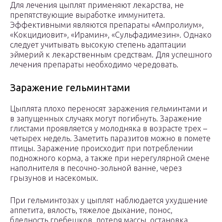
Для лечения цыплят применяют лекарства, не
препятствующие выработке иммунитета.
Эффективными являются препараты «Ампролиум»,
«Кокцидиовит», «Ирамин», «Сульфадимезин». Однако
следует учитывать высокую степень адаптации
эймерий к лекарственным средствам. Для успешного
лечения препараты необходимо чередовать.
Заражение гельминтами
Цыплята плохо переносят заражения гельминтами и
в запущенных случаях могут погибнуть. Заражение
глистами проявляется у молодняка в возрасте трех –
четырех недель. Заметить паразитов можно в помете
птицы. Заражение происходит при потреблении
подножного корма, а также при нерегулярной смене
наполнителя в песочно-зольной ванне, через
грызунов и насекомых.
При гельминтозах у цыплят наблюдается ухудшение
аппетита, вялость, тяжелое дыхание, понос,
бледность гребешков, потеря массы, остановка