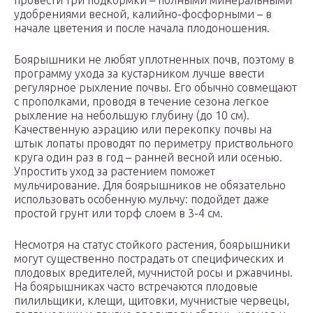
провести три подкормки – полными минеральными
удобрениями весной, калийно-фосфорными – в
начале цветения и после начала плодоношения.
Боярышники не любят уплотненных почв, поэтому в
программу ухода за кустарником лучше ввести
регулярное рыхление почвы. Его обычно совмещают
с прополками, проводя в течение сезона легкое
рыхление на небольшую глубину (до 10 см).
Качественную аэрацию или перекопку почвы на
штык лопаты проводят по периметру приствольного
круга один раз в год – ранней весной или осенью.
Упростить уход за растением поможет
мульчирование. Для боярышников не обязательно
использовать особенную мульчу: подойдет даже
простой грунт или торф слоем в 3-4 см.
Несмотря на статус стойкого растения, боярышники
могут существенно пострадать от специфических и
плодовых вредителей, мучнистой росы и ржавчины.
На боярышниках часто встречаются плодовые
пилильщики, клещи, щитовки, мучнистые червецы,