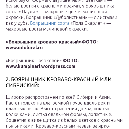
используют формы с двухцветными цветками —
белые цветки с красными краями, у Боярышника
сорта » Паули « — махровые цветы малиновой
окраски, Боярышник «Дуболистный» — с листьями
как у дуба,
Боярышник сорта
«Полз Скарлет « —
махровые цветы малиновой окраски.
«Боярышник кроваво-красный»
ФОТО:
www.udolural.ru
«Боярышник Поярковой»
ФОТО:
www.kumpinari.wordpress.com
2. БОЯРЫШНИК КРОВАВО-КРАСНЫЙ ИЛИ
СИБРИСКИЙ:
Широко распространен по всей Сибири и Азии.
Растет только на влагоемкой почве вдоль рек и
влажных лесах. Высота растения до 5 м, покрыт
колючками, листья овальной формы, лопастные.
Соцветия в виде щитка из белых цветков с красными
пыльниками. Кроваво-красным назван за ярко-