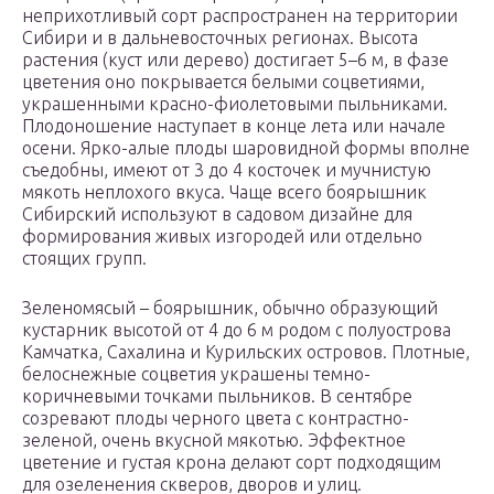
неприхотливый сорт распространен на территории
Сибири и в дальневосточных регионах. Высота
растения (куст или дерево) достигает 5–6 м, в фазе
цветения оно покрывается белыми соцветиями,
украшенными красно-фиолетовыми пыльниками.
Плодоношение наступает в конце лета или начале
осени. Ярко-алые плоды шаровидной формы вполне
съедобны, имеют от 3 до 4 косточек и мучнистую
мякоть неплохого вкуса. Чаще всего боярышник
Сибирский используют в садовом дизайне для
формирования живых изгородей или отдельно
стоящих групп.
Зеленомясый – боярышник, обычно образующий
кустарник высотой от 4 до 6 м родом с полуострова
Камчатка, Сахалина и Курильских островов. Плотные,
белоснежные соцветия украшены темно-
коричневыми точками пыльников. В сентябре
созревают плоды черного цвета с контрастно-
зеленой, очень вкусной мякотью. Эффектное
цветение и густая крона делают сорт подходящим
для озеленения скверов, дворов и улиц.