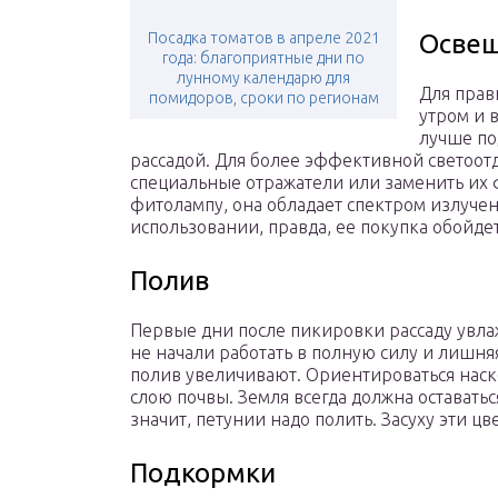
Посадка томатов в апреле 2021
Осве
года: благоприятные дни по
лунному календарю для
Для прав
помидоров, сроки по регионам
утром и 
лучше по
рассадой. Для более эффективной светоот
специальные отражатели или заменить их 
фитолампу, она обладает спектром излуче
использовании, правда, ее покупка обойде
Полив
Первые дни после пикировки рассаду увла
не начали работать в полную силу и лишняя
полив увеличивают. Ориентироваться нас
слою почвы. Земля всегда должна оставатьс
значит, петунии надо полить. Засуху эти цв
Подкормки