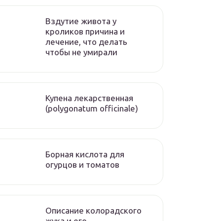
Вздутие живота у
кроликов причина и
лечение, что делать
чтобы не умирали
Купена лекарственная
(polygonatum officinale)
Борная кислота для
огурцов и томатов
Описание колорадского
жука и его