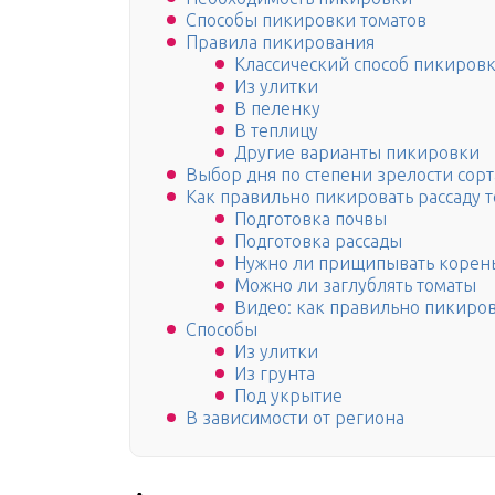
Способы пикировки томатов
Правила пикирования
Классический способ пикиров
Из улитки
В пеленку
В теплицу
Другие варианты пикировки
Выбор дня по степени зрелости сорт
Как правильно пикировать рассаду 
Подготовка почвы
Подготовка рассады
Нужно ли прищипывать корень
Можно ли заглублять томаты
Видео: как правильно пикиров
Способы
Из улитки
Из грунта
Под укрытие
В зависимости от региона