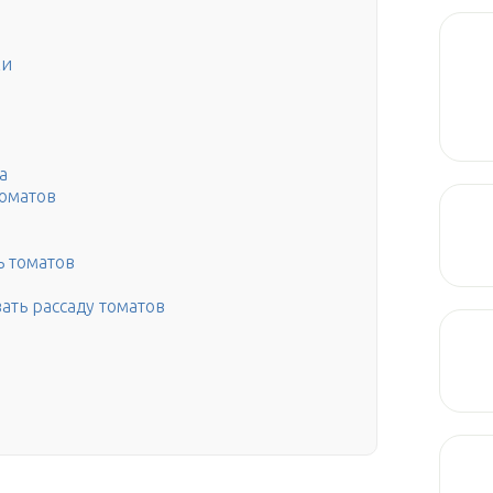
ки
а
томатов
 томатов
ать рассаду томатов